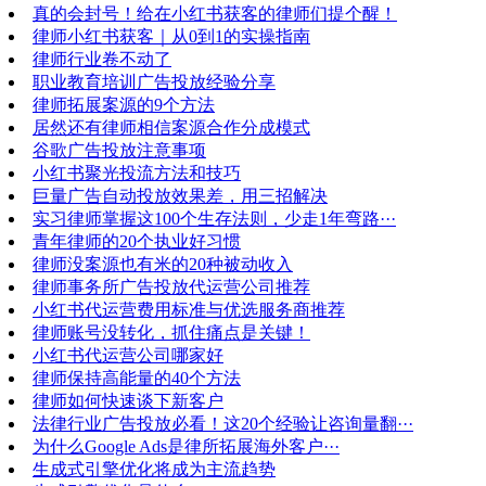
真的会封号！给在小红书获客的律师们提个醒！
律师小红书获客｜从0到1的实操指南
律师行业卷不动了
职业教育培训广告投放经验分享
律师拓展案源的9个方法
居然还有律师相信案源合作分成模式
谷歌广告投放注意事项
小红书聚光投流方法和技巧
巨量广告自动投放效果差，用三招解决
实习律师掌握这100个生存法则，少走1年弯路···
青年律师的20个执业好习惯
律师没案源也有米的20种被动收入
律师事务所广告投放代运营公司推荐
小红书代运营费用标准与优选服务商推荐
律师账号没转化，抓住痛点是关键！
小红书代运营公司哪家好
律师保持高能量的40个方法
律师如何快速谈下新客户
法律行业广告投放必看！这20个经验让咨询量翻···
为什么Google Ads是律所拓展海外客户···
生成式引擎优化将成为主流趋势