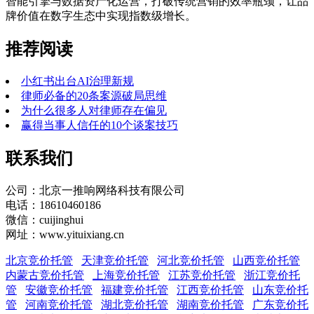
智能引擎与数据资产化运营，打破传统营销的效率瓶颈，让品
牌价值在数字生态中实现指数级增长。
推荐阅读
小红书出台AI治理新规
律师必备的20条案源破局思维
为什么很多人对律师存在偏见
赢得当事人信任的10个谈案技巧
联系我们
公司：北京一推响网络科技有限公司
电话：18610460186
微信：cuijinghui
网址：www.yituixiang.cn
北京竞价托管
天津竞价托管
河北竞价托管
山西竞价托管
内蒙古竞价托管
上海竞价托管
江苏竞价托管
浙江竞价托
管
安徽竞价托管
福建竞价托管
江西竞价托管
山东竞价托
管
河南竞价托管
湖北竞价托管
湖南竞价托管
广东竞价托