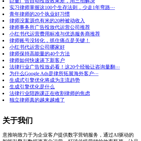
巨量广告自动投放效果差，用三招解决
实习律师掌握这100个生存法则，少走1年弯路···
青年律师的20个执业好习惯
律师没案源也有米的20种被动收入
律师事务所广告投放代运营公司推荐
小红书代运营费用标准与优选服务商推荐
律师账号没转化，抓住痛点是关键！
小红书代运营公司哪家好
律师保持高能量的40个方法
律师如何快速谈下新客户
法律行业广告投放必看！这20个经验让咨询量翻···
为什么Google Ads是律所拓展海外客户···
生成式引擎优化将成为主流趋势
生成引擎优化是什么
法律行业陪跑课正在收割律师的焦虑
独立律师真的越来越难了
关于我们
意推响致力于为企业客户提供数字营销服务，通过AI驱动的